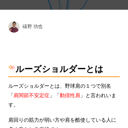
が
抜
け
る！？
礒野 功也
ル
ー
ズ
シ
ョ
ルーズショルダーとは
ル
ダ
ー)
ルーズショルダー
とは、
野球肩
の１つで別名
「
肩関節不安定症
」「
動揺性肩
」と言われいま
す。
肩回りの筋力が弱い方や肩を酷使している人に