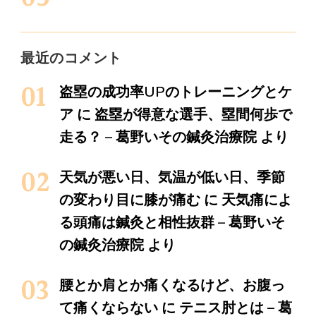
最近のコメント
盗塁の成功率UPのトレーニングとケ
ア
に
盗塁が得意な選手、塁間何歩で
走る？ – 葛野いその鍼灸治療院
より
天気が悪い日、気温が低い日、季節
の変わり目に膝が痛む
に
天気痛によ
る頭痛は鍼灸と相性抜群 – 葛野いそ
の鍼灸治療院
より
腰とか肩とか痛くなるけど、お腹っ
て痛くならない
に
テニス肘とは – 葛