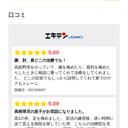
対
口コミ
象: