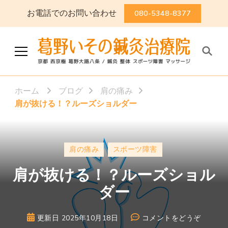
お電話でのお問い合わせ
080-5348-8377
葛野いその鍼灸治療院
京都 西京極 葛野大路八条 / 鍼灸
整体 スポーツ障害 マッサージ
ホーム
ブログ
肩の痛み
肩が抜ける！？ルーズショルダー
肩の痛み
スポーツ障害
肩が抜ける！？ルーズショル
ダー
(肩
更新日
2025年10月18日
コメントをどうぞ