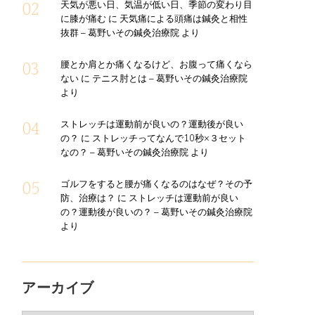
天気が悪い日、気温が低い日、季節の変わり目
に膝が痛む
に
天気痛による頭痛は鍼灸と相性
抜群 – 葛野いその鍼灸治療院
より
腰とか肩とか痛くなるけど、お腹って痛くなら
ない
に
テニス肘とは – 葛野いその鍼灸治療院
より
ストレッチは運動前が良いの？運動後が良い
の？
に
ストレッチってなんで10秒×３セット
なの？ – 葛野いその鍼灸治療院
より
ゴルフをすると腰が痛くなるのはなぜ？その予
防、治療は？
に
ストレッチは運動前が良い
の？運動後が良いの？ – 葛野いその鍼灸治療院
より
アーカイブ