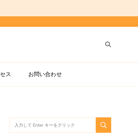
治療院
鍼灸 整体 スポーツ障害 マッサージ
クセス
お問い合わせ
検
索