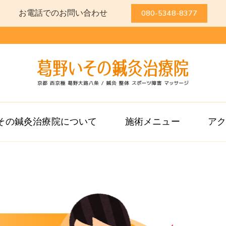
お電話でのお問い合わせ
080-5348-8377
葛野いその鍼灸
京都 西京極 葛野大路八条 / 
その鍼灸治療院について
施術メニュー
ア