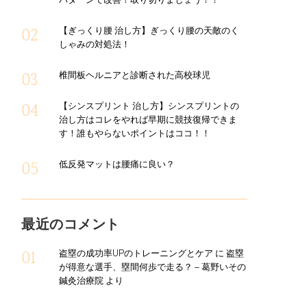
パターンで改善！取り切りましょう！！
【ぎっくり腰 治し方】ぎっくり腰の天敵のく
しゃみの対処法！
椎間板ヘルニアと診断された高校球児
【シンスプリント 治し方】シンスプリントの
治し方はコレをやれば早期に競技復帰できま
す！誰もやらないポイントはココ！！
低反発マットは腰痛に良い？
最近のコメント
盗塁の成功率UPのトレーニングとケア
に
盗塁
が得意な選手、塁間何歩で走る？ – 葛野いその
鍼灸治療院
より