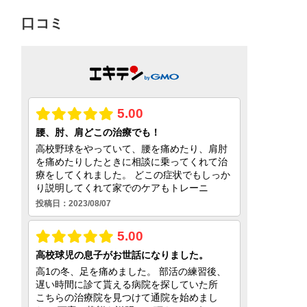
対
口コミ
象: