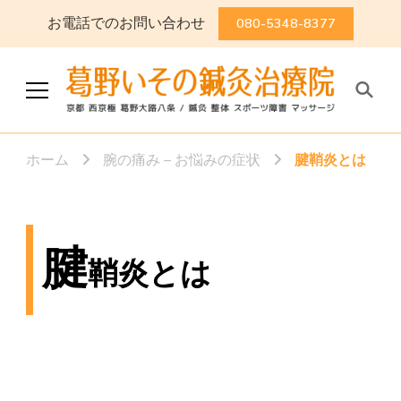
お電話でのお問い合わせ
080-5348-8377
葛野いその鍼灸治療院
京都 西京極 葛野大路八条 / 鍼灸
整体 スポーツ障害 マッサージ
ホーム
腕の痛み – お悩みの症状
腱鞘炎とは
腱
鞘炎とは