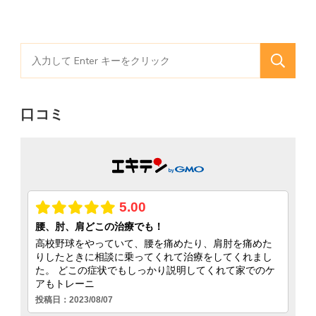
検
索
対
口コミ
象: