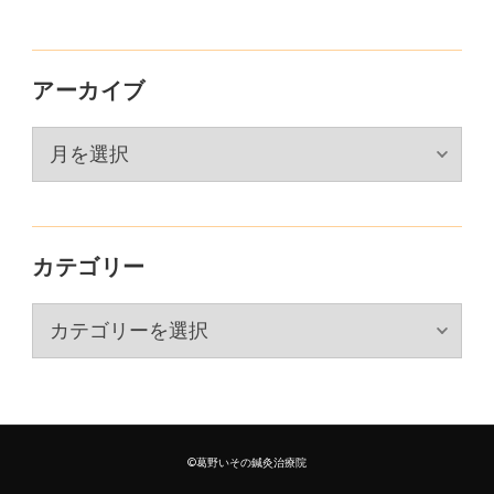
アーカイブ
ア
ー
カ
イ
カテゴリー
ブ
カ
テ
ゴ
リ
ー
©葛野いその鍼灸治療院