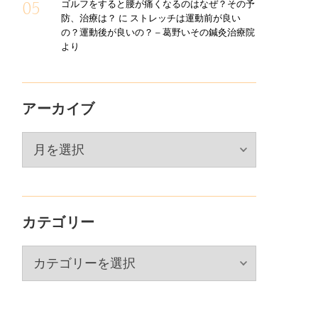
ゴルフをすると腰が痛くなるのはなぜ？その予
防、治療は？
に
ストレッチは運動前が良い
の？運動後が良いの？ – 葛野いその鍼灸治療院
より
アーカイブ
ア
ー
カ
イ
カテゴリー
ブ
カ
テ
ゴ