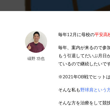
毎年12月に母校の
平安高
毎年、案内が来るので参
もう引退してだいぶ月日
礒野 功也
ているので継続したいで
※2021年OB戦でヒット
そんな私も
野球肩という
そんな方を治療をして
競