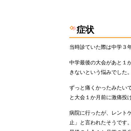
症状
当時診ていた際は
中学３
中学
最後の大会
があと１
きないという悩みでした
ずっと痛くかったみたい
と大会１か月前に激痛投
病院に行ったが、
レント
止
」と言われたそうです