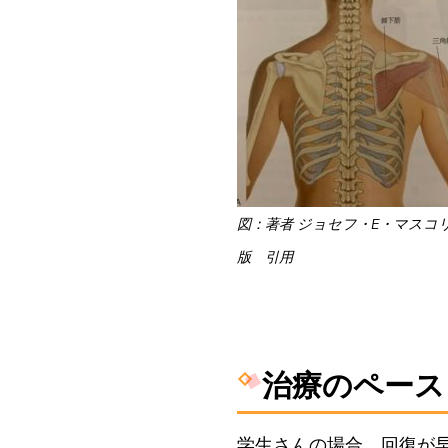
図：著者 ジョセフ・E・マスコ
版 引用
治療のペース
学生さんの場合、
回復が