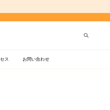
治療院
鍼灸 整体 スポーツ障害 マッサージ
クセス
お問い合わせ