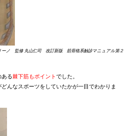
リーノ 監修 丸山仁司 改訂新版 筋骨格系触診マニュアル第２
のある
棘下筋
もポイント
でした。
がどんな
スポーツ
をしていたかが一目でわかりま