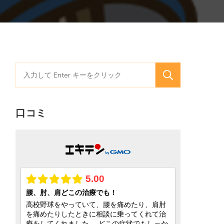
検
索
対
口コミ
象: