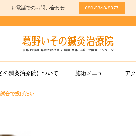
お電話でのお問い合わせ
080-5348-8377
葛野いその鍼灸
京都 西京極 葛野大路八条 / 
その鍼灸治療院について
施術メニュー
ア
日試合で投げたい