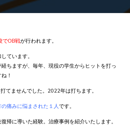
肩、
明
日
試
合
で
校
で
OB戦
が行われます。
投
げ
加しています。
た
が経ちますが、毎年、現役の学生から
ヒット
を打っ
い)
すね！
は打てませんでした。2022年は打ちます。
方の痛みに悩まされた１人
です。
技復帰
に導いた経験。治療事例を紹介いたします。