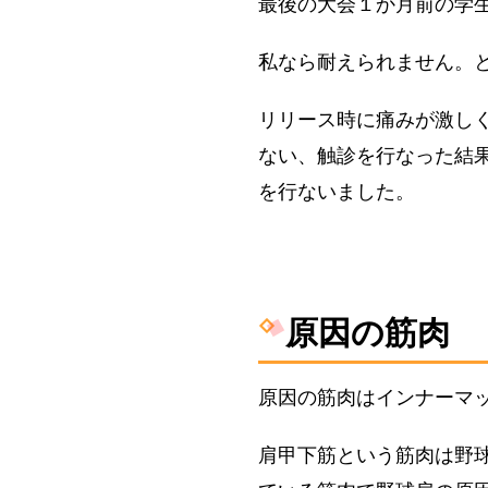
最後の大会１か月前の学
私なら耐えられません。
リリース時
に痛みが激し
ない、
触診
を行なった結
を行ないました。
原因の筋肉
原因の筋肉は
インナーマ
肩甲下筋
という筋肉は野球