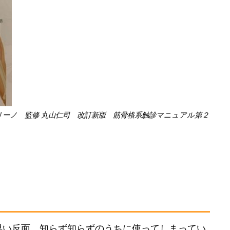
リーノ 監修 丸山仁司 改訂新版 筋骨格系触診マニュアル第２
早い
反面、知らず知らずのうちに使ってしまってい