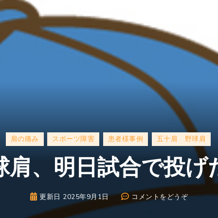
肩の痛み
スポーツ障害
患者様事例
五十肩 野球肩
球肩、明日試合で投げ
(野
更新日
2025年9月1日
コメントをどうぞ
球