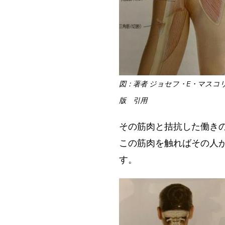
図：著者 ジョセフ・E・マスコ
版 引用
その筋肉と拮抗した働き
この筋肉を触ればその人
す。