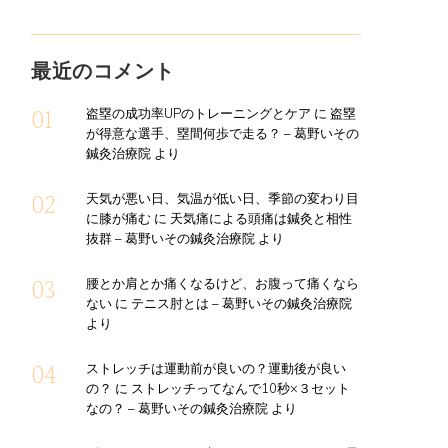
最近のコメント
盗塁の成功率UPのトレーニングとケア
に
盗塁
が得意な選手、塁間何歩で走る？ – 葛野いその
鍼灸治療院
より
天気が悪い日、気温が低い日、季節の変わり目
に膝が痛む
に
天気痛による頭痛は鍼灸と相性
抜群 – 葛野いその鍼灸治療院
より
腰とか肩とか痛くなるけど、お腹って痛くなら
ない
に
テニス肘とは – 葛野いその鍼灸治療院
より
ストレッチは運動前が良いの？運動後が良い
の？
に
ストレッチってなんで10秒×３セット
なの？ – 葛野いその鍼灸治療院
より