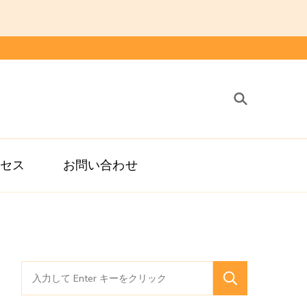
治療院
鍼灸 整体 スポーツ障害 マッサージ
クセス
お問い合わせ
検
索