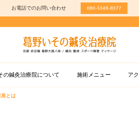
お電話でのお問い合わせ
080-5348-8377
葛野いその鍼灸
京都 西京極 葛野大路八条 / 
その鍼灸治療院について
施術メニュー
ア
球肩とは