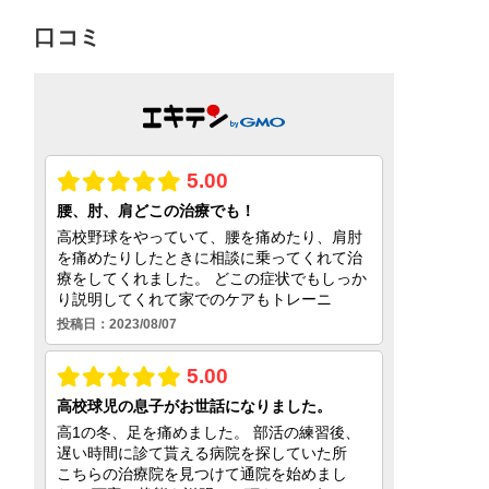
対
口コミ
象: