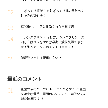
パターンで改善！取り切りましょう！！
【ぎっくり腰 治し方】ぎっくり腰の天敵のく
しゃみの対処法！
椎間板ヘルニアと診断された高校球児
【シンスプリント 治し方】シンスプリントの
治し方はコレをやれば早期に競技復帰できま
す！誰もやらないポイントはココ！！
低反発マットは腰痛に良い？
最近のコメント
盗塁の成功率UPのトレーニングとケア
に
盗塁
が得意な選手、塁間何歩で走る？ – 葛野いその
鍼灸治療院
より