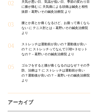
天気が悪い日、気温が低い日、季節の変わり目
に膝が痛む
に
天気痛による頭痛は鍼灸と相性
抜群 – 葛野いその鍼灸治療院
より
腰とか肩とか痛くなるけど、お腹って痛くなら
ない
に
テニス肘とは – 葛野いその鍼灸治療院
より
ストレッチは運動前が良いの？運動後が良い
の？
に
ストレッチってなんで10秒×３セット
なの？ – 葛野いその鍼灸治療院
より
ゴルフをすると腰が痛くなるのはなぜ？その予
防、治療は？
に
ストレッチは運動前が良い
の？運動後が良いの？ – 葛野いその鍼灸治療院
より
アーカイブ