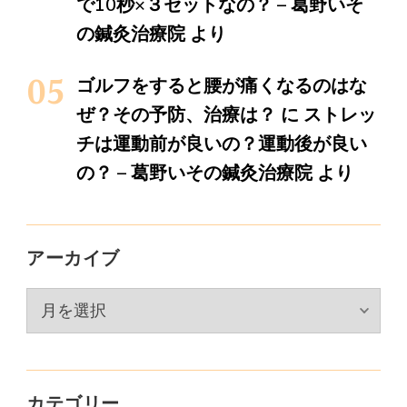
で10秒×３セットなの？ – 葛野いそ
の鍼灸治療院
より
ゴルフをすると腰が痛くなるのはな
ぜ？その予防、治療は？
に
ストレッ
チは運動前が良いの？運動後が良い
の？ – 葛野いその鍼灸治療院
より
アーカイブ
ア
ー
カ
イ
カテゴリー