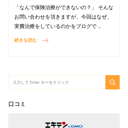
費
「なんで保険治療ができないの？」 そんな
治
お問い合わせを頂きますが、今回はなぜ、
療
実費治療をしているのかをブログで …
の
理
続きを読む
由)
検
索
対
口コミ
象: