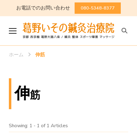
お電話でのお問い合わせ
080-5348-8377
葛野いその鍼灸治療院
京都 西京極 葛野大路八条 / 鍼灸
整体 スポーツ障害 マッサージ
ホーム
伸筋
伸
筋
Showing: 1 - 1 of 1 Articles